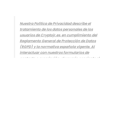
Nuestra Política de Privacidad describe el
tratamiento de los datos personales de los
usuarios de Cryptojr.es, en cumplimiento del
Reglamento General de Protección de Datos
(RGPD) y la normativa española vigente. Al
interactuar con nuestros formularios de
contacto o suscripción, el usuario consiente el
tratamiento de sus datos con la finalidad de
gestionar consultas o el envío de
comunicaciones solicitadas. Se garantiza el
derecho de acceso, rectificación, supresión y
oposición, y se puede ejercer en cualquier
momento a través de la dirección de contacto
indicada en el Aviso Legal.