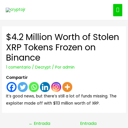
ME
PRI
$4.2 Million Worth of Stolen
XRP Tokens Frozen on
Binance
1 comentario
/
Decrypt
/ Por
admin
Compartir
It’s good news, but there’s still a lot of funds missing. The
exploiter made off with $113 million worth of XRP.
Navegación
←
Entrada
Entrada