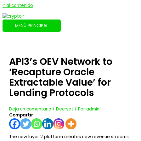
Ir al contenido
MENÚ PRINCIPAL
API3’s OEV Network to
‘Recapture Oracle
Extractable Value’ for
Lending Protocols
Deja un comentario
/
Decrypt
/ Por
admin
Compartir
The new layer 2 platform creates new revenue streams