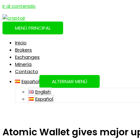
Ir al contenido
MENÚ PRINCIPAL
Inicio
Brokers
Exchanges
Minería
Contacto
Español
ALTERNAR MENÚ
English
Español
Atomic Wallet gives major 