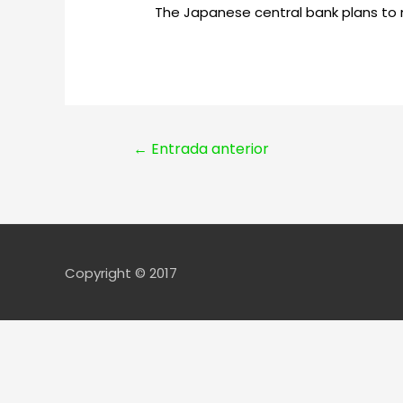
The Japanese central bank plans to m
Navegación
←
Entrada anterior
de
entradas
Copyright © 2017