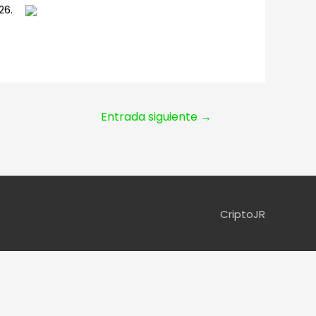
26.
Entrada siguiente
→
CriptoJR