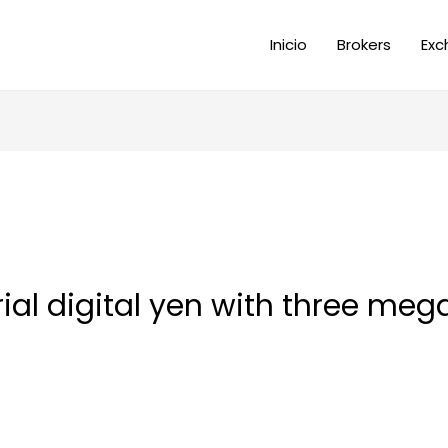
Inicio
Brokers
Exc
rial digital yen with three me