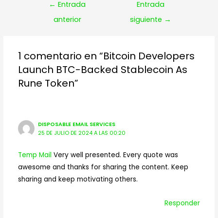
Navegación
←
Entrada
Entrada
de
anterior
siguiente
→
entradas
1 comentario en “Bitcoin Developers
Launch BTC-Backed Stablecoin As
Rune Token”
DISPOSABLE EMAIL SERVICES
25 DE JULIO DE 2024 A LAS 00:20
Temp Mail
Very well presented. Every quote was
awesome and thanks for sharing the content. Keep
sharing and keep motivating others.
Responder