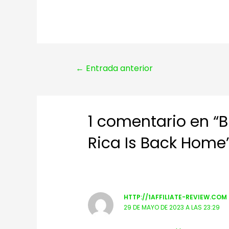
Navegación
←
Entrada anterior
de
entradas
1 comentario en “
Rica Is Back Home
HTTP://1AFFILIATE-REVIEW.COM
29 DE MAYO DE 2023 A LAS 23:29