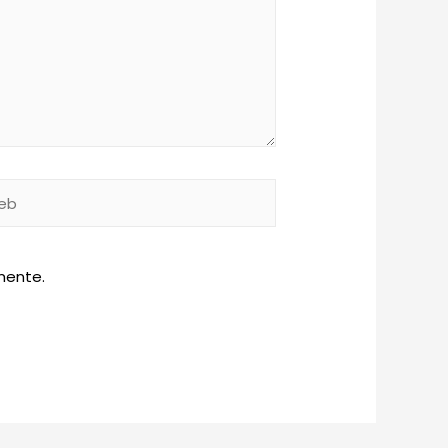
b
mente.