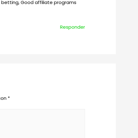
s betting, Good affiliate programs
Responder
 con
*