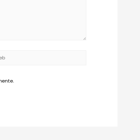
b
mente.