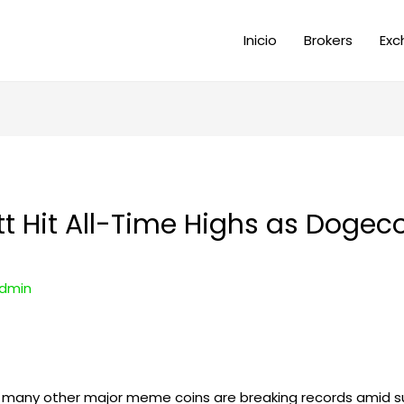
Inicio
Brokers
Exc
tt Hit All-Time Highs as Doge
dmin
h, many other major meme coins are breaking records amid 