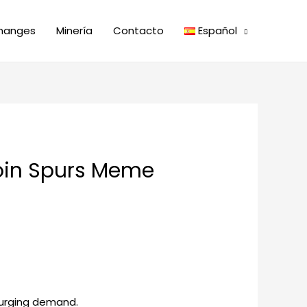
hanges
Minería
Contacto
Español
coin Spurs Meme
surging demand.