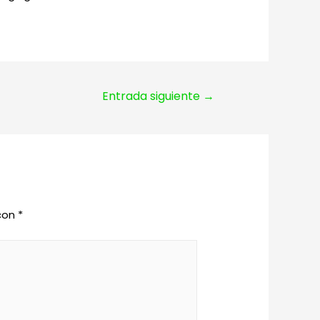
Entrada siguiente
→
 con
*