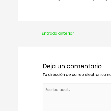
Navegación
←
Entrada anterior
de
entradas
Deja un comentario
Tu dirección de correo electrónico n
Escribe
aquí...