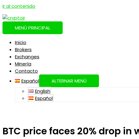
Ir al contenido
MENÚ PRINCIPAL
Inicio
Brokers
Exchanges
Minería
Contacto
Español
ALTERNAR MENÚ
English
Español
BTC price faces 20% drop in w