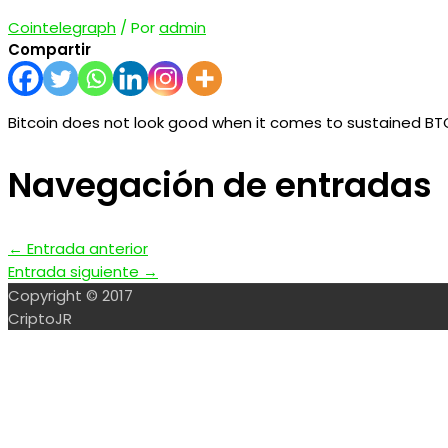
Cointelegraph
/ Por
admin
Compartir
Bitcoin does not look good when it comes to sustained BTC
Navegación de entradas
←
Entrada anterior
Entrada siguiente
→
Copyright © 2017
CriptoJR