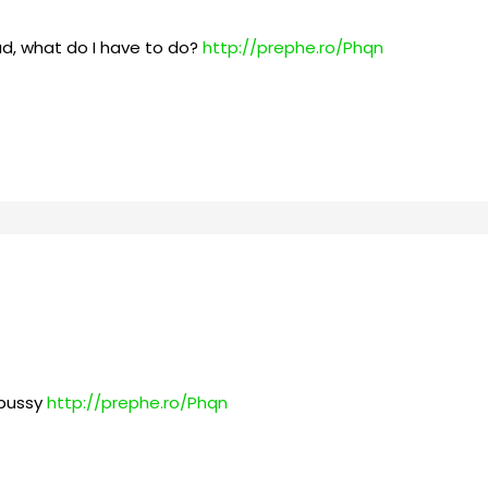
, what do I have to do?
http://prephe.ro/Phqn
y pussy
http://prephe.ro/Phqn