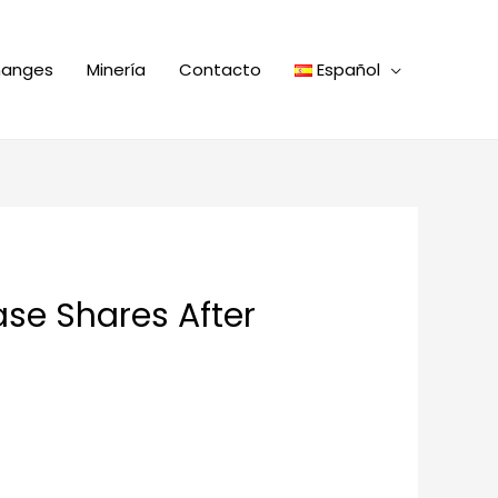
hanges
Minería
Contacto
Español
se Shares After