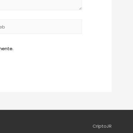
b
mente.
CriptoJR