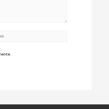
b
mente.