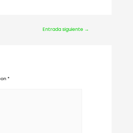
Entrada siguiente
→
 con
*