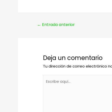
Navegación
←
Entrada anterior
de
entradas
Deja un comentario
Tu dirección de correo electrónico n
Escribe
aquí...