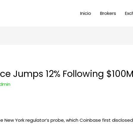
Inicio
Brokers
Exc
ice Jumps 12% Following $100
dmin
New York regulator’s probe, which Coinbase first disclosed 