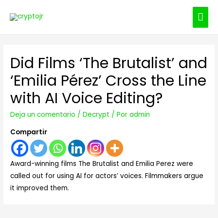
ME
PRI
Did Films ‘The Brutalist’ and
‘Emilia Pérez’ Cross the Line
with AI Voice Editing?
Deja un comentario
/
Decrypt
/ Por
admin
Compartir
Award-winning films The Brutalist and Emilia Perez were
called out for using AI for actors’ voices. Filmmakers argue
it improved them.