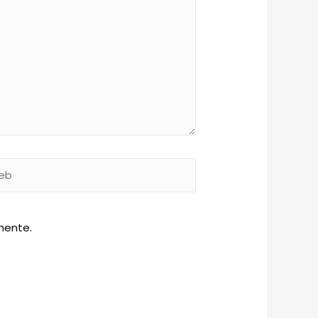
b
mente.