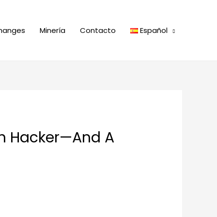
hanges
Minería
Contacto
Español
een Hacker—And A