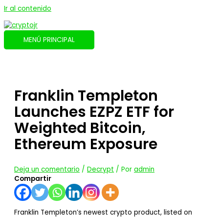
Ir al contenido
MENÚ PRINCIPAL
Franklin Templeton
Launches EZPZ ETF for
Weighted Bitcoin,
Ethereum Exposure
Deja un comentario
/
Decrypt
/ Por
admin
Compartir
Franklin Templeton’s newest crypto product, listed on