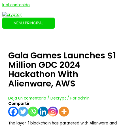
Ir al contenido
MENÚ PRINCIPAL
Gala Games Launches $1
Million GDC 2024
Hackathon With
Alienware, AWS
Deja un comentario
/
Decrypt
/ Por
admin
Compartir
The layer-1 blockchain has partnered with Alienware and