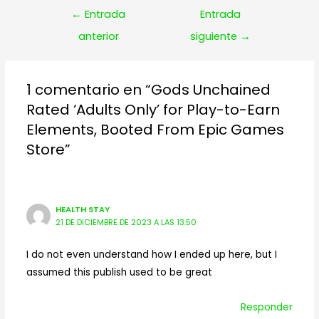
Navegación
←
Entrada
Entrada
de
anterior
siguiente
→
entradas
1 comentario en “Gods Unchained
Rated ‘Adults Only’ for Play-to-Earn
Elements, Booted From Epic Games
Store”
HEALTH STAY
21 DE DICIEMBRE DE 2023 A LAS 13:50
I do not even understand how I ended up here, but I
assumed this publish used to be great
Responder