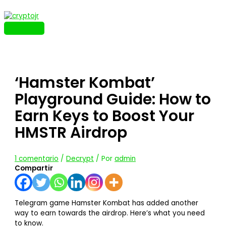
Ir
al
contenido
MENÚ
PRINCIPAL
‘Hamster Kombat’
Playground Guide: How to
Earn Keys to Boost Your
HMSTR Airdrop
1 comentario
/
Decrypt
/ Por
admin
Compartir
Telegram game Hamster Kombat has added another
way to earn towards the airdrop. Here’s what you need
to know.