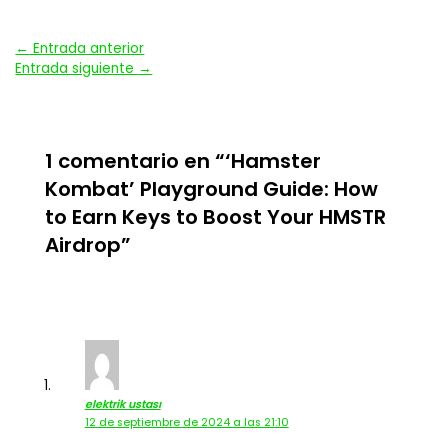
Navegación
←
Entrada anterior
Entrada siguiente
→
de
entradas
1 comentario en “‘Hamster
Kombat’ Playground Guide: How
to Earn Keys to Boost Your HMSTR
Airdrop”
elektrik ustası
12 de septiembre de 2024 a las 21:10