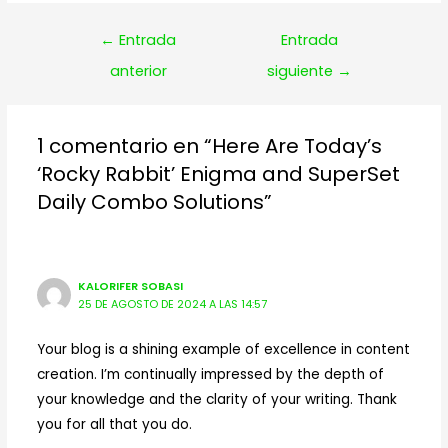
Navegación
←
Entrada
Entrada
de
anterior
siguiente
→
entradas
1 comentario en “Here Are Today’s
‘Rocky Rabbit’ Enigma and SuperSet
Daily Combo Solutions”
KALORIFER SOBASI
25 DE AGOSTO DE 2024 A LAS 14:57
Your blog is a shining example of excellence in content
creation. I’m continually impressed by the depth of
your knowledge and the clarity of your writing. Thank
you for all that you do.