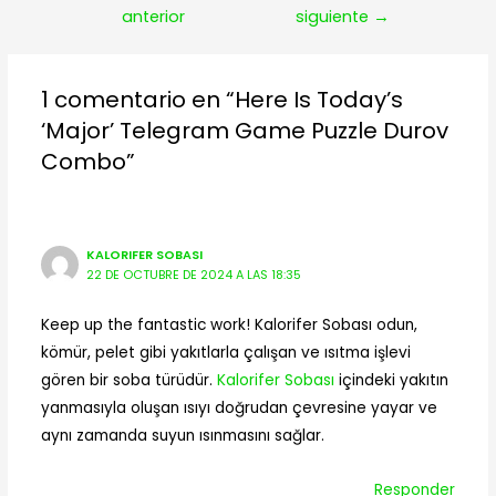
de
anterior
siguiente
→
entradas
1 comentario en “Here Is Today’s
‘Major’ Telegram Game Puzzle Durov
Combo”
KALORIFER SOBASI
22 DE OCTUBRE DE 2024 A LAS 18:35
Keep up the fantastic work! Kalorifer Sobası odun,
kömür, pelet gibi yakıtlarla çalışan ve ısıtma işlevi
gören bir soba türüdür.
Kalorifer Sobası
içindeki yakıtın
yanmasıyla oluşan ısıyı doğrudan çevresine yayar ve
aynı zamanda suyun ısınmasını sağlar.
Responder