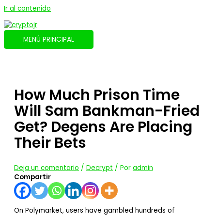
Ir al contenido
MENÚ PRINCIPAL
How Much Prison Time
Will Sam Bankman-Fried
Get? Degens Are Placing
Their Bets
Deja un comentario
/
Decrypt
/ Por
admin
Compartir
On Polymarket, users have gambled hundreds of