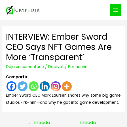
MEN
PRIN
INTERVIEW: Ember Sword
CEO Says NFT Games Are
More ‘Transparent’
Deja un comentario
/
Decrypt
/ Por
admin
Compartir
Ember Sword CEO Mark Laursen shares why some big game
studios «irk» him—and why he got into game development.
Navegación
←
Entrada
Entrada