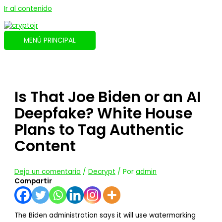
Ir al contenido
MENÚ PRINCIPAL
Is That Joe Biden or an AI
Deepfake? White House
Plans to Tag Authentic
Content
Deja un comentario
/
Decrypt
/ Por
admin
Compartir
The Biden administration says it will use watermarking