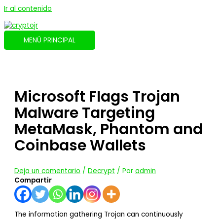
Ir al contenido
MENÚ PRINCIPAL
Microsoft Flags Trojan
Malware Targeting
MetaMask, Phantom and
Coinbase Wallets
Deja un comentario
/
Decrypt
/ Por
admin
Compartir
The information gathering Trojan can continuously