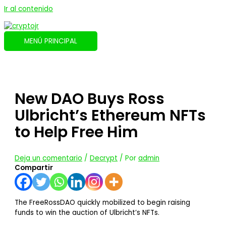
Ir al contenido
MENÚ PRINCIPAL
New DAO Buys Ross
Ulbricht’s Ethereum NFTs
to Help Free Him
Deja un comentario
/
Decrypt
/ Por
admin
Compartir
The FreeRossDAO quickly mobilized to begin raising
funds to win the auction of Ulbricht’s NFTs.