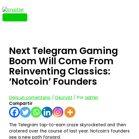
Ir
al
contenido
MENÚ
PRINCIPAL
Next Telegram Gaming
Boom Will Come From
Reinventing Classics:
‘Notcoin’ Founders
Deja un comentario
/
Decrypt
/ Por
admin
Compartir
The Telegram tap-to-earn craze skyrocketed and then
cratered over the course of last year. Notcoin’s founders
see a new path forward.