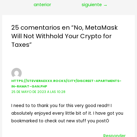
de
anterior
siguiente
→
entradas
25 comentarios en “No, MetaMask
Will Not Withhold Your Crypto for
Taxes”
HTTPS://STEVIERAEXXX.ROCKS/CITY/DISCREET-APARTMENTS-
IN-RAMAT-GAN.PHP
25 DE MAYO DE 2023 A LAS 10:28
I need to to thank you for this very good read!! I
absolutely enjoyed every little bit of it. I have got you
bookmarked to check out new stuff you postÖ
Responder