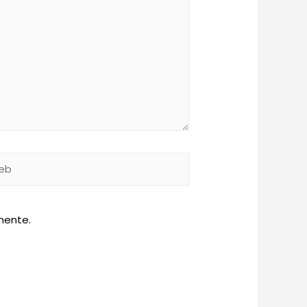
b
mente.