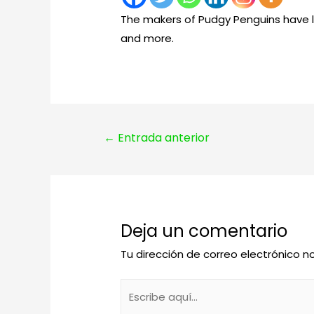
The makers of Pudgy Penguins have l
and more.
Navegación
←
Entrada anterior
de
entradas
Deja un comentario
Tu dirección de correo electrónico n
Escribe
aquí...