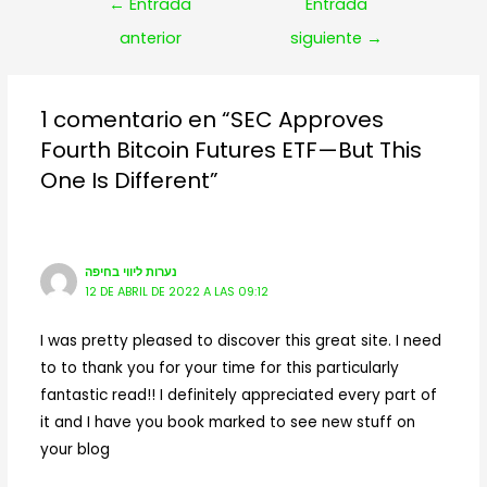
Navegación
←
Entrada
Entrada
de
anterior
siguiente
→
entradas
1 comentario en “SEC Approves
Fourth Bitcoin Futures ETF—But This
One Is Different”
נערות ליווי בחיפה
12 DE ABRIL DE 2022 A LAS 09:12
I was pretty pleased to discover this great site. I need
to to thank you for your time for this particularly
fantastic read!! I definitely appreciated every part of
it and I have you book marked to see new stuff on
your blog