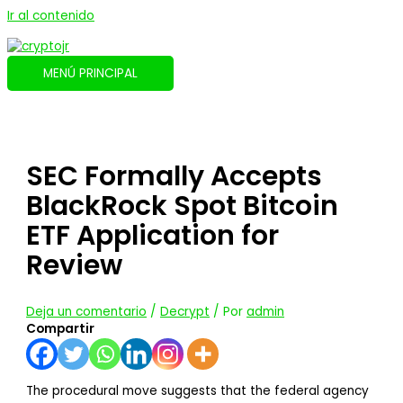
Ir al contenido
MENÚ PRINCIPAL
SEC Formally Accepts
BlackRock Spot Bitcoin
ETF Application for
Review
Deja un comentario
/
Decrypt
/ Por
admin
Compartir
The procedural move suggests that the federal agency