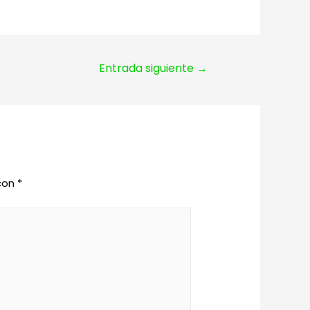
Entrada siguiente
→
 con
*