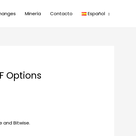
hanges
Minería
Contacto
Español
F Options
e and Bitwise.