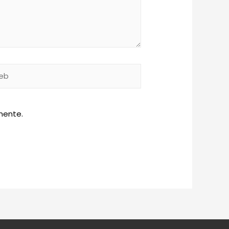
b
mente.