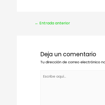
Navegación
←
Entrada anterior
de
entradas
Deja un comentario
Tu dirección de correo electrónico n
Escribe
aquí...