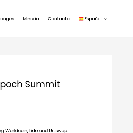
hanges
Minería
Contacto
Español
t Epoch Summit
ng Worldcoin, Lido and Uniswap.