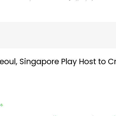
eoul, Singapore Play Host to C
46