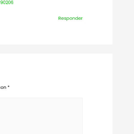
190206
Responder
 con
*