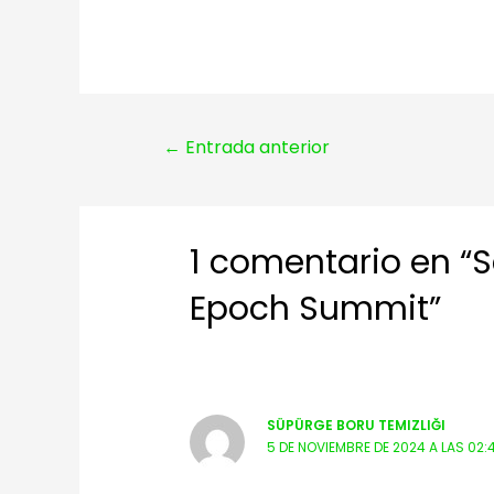
Navegación
←
Entrada anterior
de
entradas
1 comentario en “S
Epoch Summit”
SÜPÜRGE BORU TEMIZLIĞI
5 DE NOVIEMBRE DE 2024 A LAS 02: