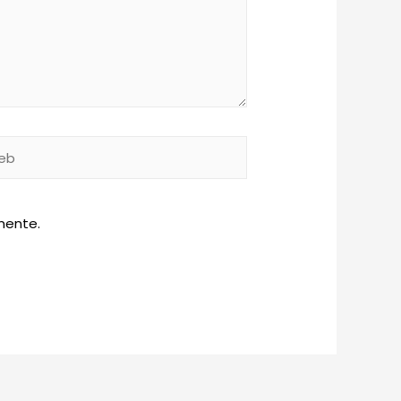
b
mente.