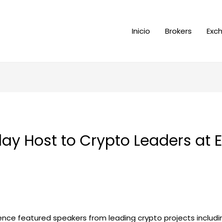
Inicio
Brokers
Exc
Play Host to Crypto Leaders a
ence featured speakers from leading crypto projects includi