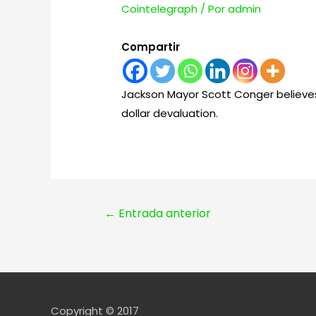
Cointelegraph
/ Por
admin
Compartir
Jackson Mayor Scott Conger believes th
dollar devaluation.
Navegación
←
Entrada anterior
de
entradas
Copyright © 2017