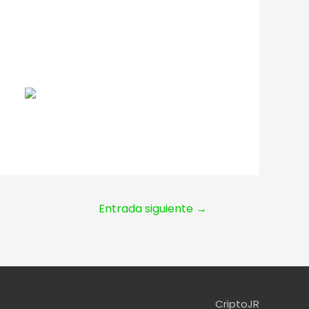
Entrada siguiente
→
CriptoJR