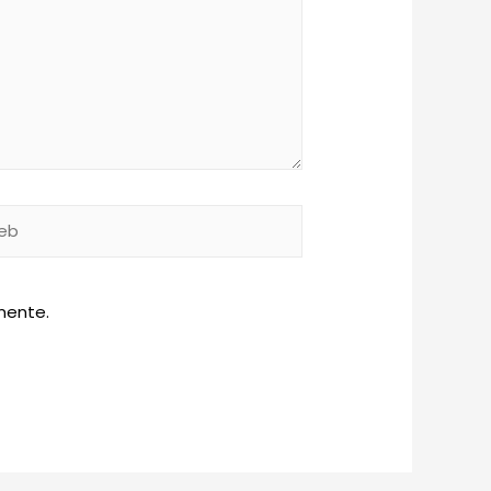
b
mente.