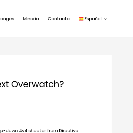
hanges
Minería
Contacto
Español
ext Overwatch?
top-down 4v4 shooter from Directive