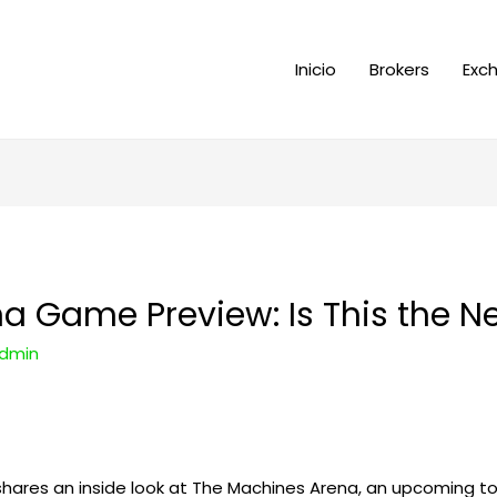
Inicio
Brokers
Exc
a Game Preview: Is This the N
dmin
 shares an inside look at The Machines Arena, an upcoming 