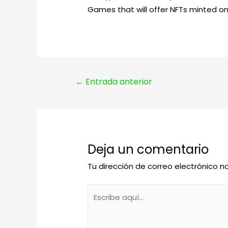
Games that will offer NFTs minted o
Navegación
←
Entrada anterior
de
entradas
Deja un comentario
Tu dirección de correo electrónico n
Escribe
aquí...