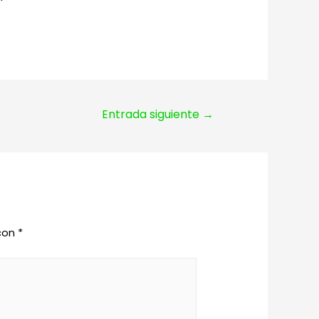
Entrada siguiente
→
 con
*