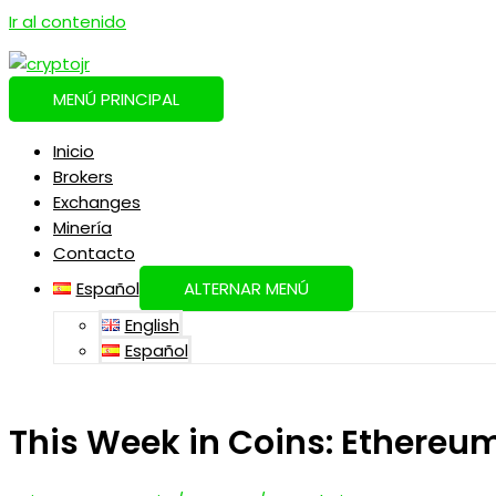
Ir al contenido
MENÚ PRINCIPAL
Inicio
Brokers
Exchanges
Minería
Contacto
Español
ALTERNAR MENÚ
English
Español
This Week in Coins: Ethereum