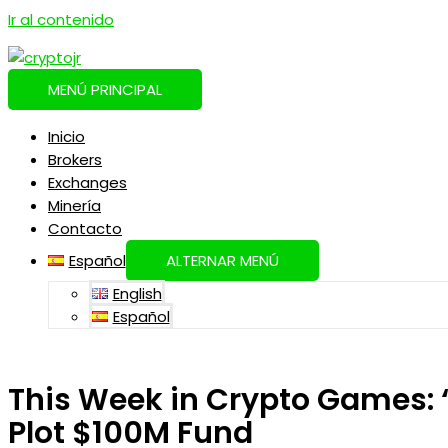
Ir al contenido
MENÚ PRINCIPAL
Inicio
Brokers
Exchanges
Minería
Contacto
Español
ALTERNAR MENÚ
English
Español
This Week in Crypto Games: ‘
Plot $100M Fund