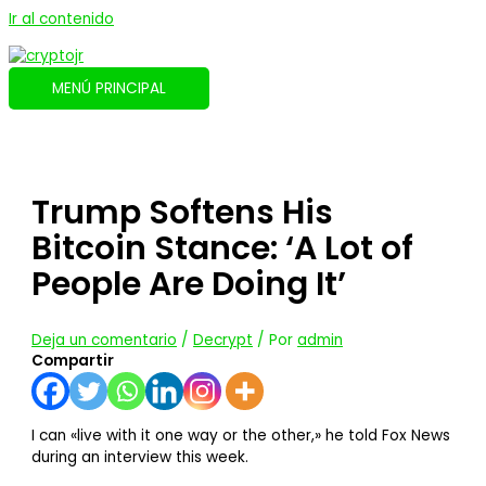
Ir al contenido
MENÚ PRINCIPAL
Trump Softens His
Bitcoin Stance: ‘A Lot of
People Are Doing It’
Deja un comentario
/
Decrypt
/ Por
admin
Compartir
I can «live with it one way or the other,» he told Fox News
during an interview this week.