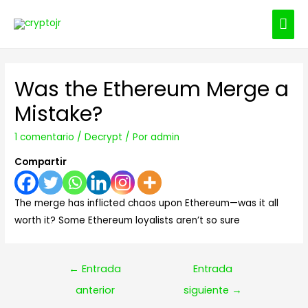
ME
PRI
Was the Ethereum Merge a
Mistake?
1 comentario
/
Decrypt
/ Por
admin
Compartir
The merge has inflicted chaos upon Ethereum—was it all
worth it? Some Ethereum loyalists aren’t so sure
Navegación
←
Entrada
Entrada
de
anterior
siguiente
→