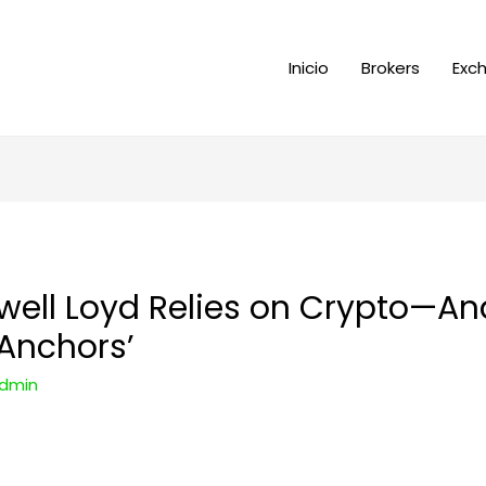
Inicio
Brokers
Exc
ell Loyd Relies on Crypto—An
‘Anchors’
dmin