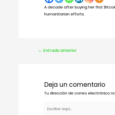
A decade after buying her first Bitc
humanitarian efforts.
Navegación
←
Entrada anterior
de
entradas
Deja un comentario
Tu dirección de correo electrónico n
Escribe
aquí...