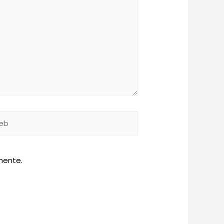
b
mente.