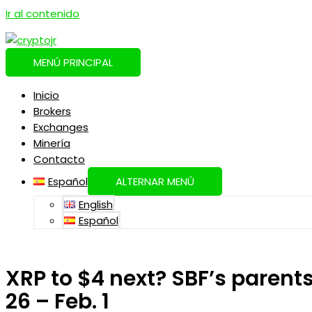
Ir al contenido
MENÚ PRINCIPAL
Inicio
Brokers
Exchanges
Minería
Contacto
Español
ALTERNAR MENÚ
English
Español
XRP to $4 next? SBF’s parent
26 – Feb. 1