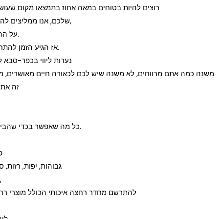
רוצים להיות בטוחים במאה אחוז בתמצאו מקום שעושה 
שלכם, אנו ממליצים להתחיל בשיחת טלפון ולשאול על טיפולי העיסוי,
על ההסמכות של המטפלים ומה הם בעצם מציעים.
אז הגיע הזמן להתחיל ולהבין מה הבחורה האולטימטיבית עבורך.
נערות ליווי בכפר-סבא 
משנה כמה אתם מרווחים, לא משנה שיש לכם לכאורה חיים מאושרים, מש
זה את ה
כל מה שאפשר בכדי שהבילוי שתכננתם לא יתפקשש בדרך כזו או אחרת.
פ
גבוהות, יפות, רזות,
לכם טוב. תוכלו להתפנק על מיטה זוגית נוחה,
להתרשם מחדר רחצה איכותי הכולל מוצרי רחצה
ליה