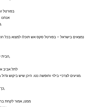
בפורטל ז
– אנחנ
בהעלאה של המודעות האיכותיות ביותר בלבד.
נמצאים בישראל – בפורטל סקס אש תוכלו למצוא בכל רגע 
ה
הבית לכל אזור בראש העין. עובדה מפתיעה במיוחד,
לתל אביב אי
מגיעים לצרכיי בילוי וחופשה נטו. היכן שיש ביקוש גדול במיוחד, יהיה גם היצע שייתן מענה לביקוש זה.
כך שמי שנתקל בנערת ליווי אטרקטיבית במיוחד,
ממנו, אמור לקחת בח