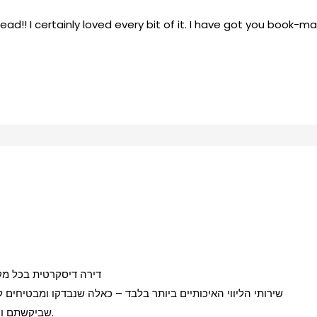
read!! I certainly loved every bit of it. I have got you book-
דירה דיסקרטית בכל מק
שירותי הליווי האיכותיים ביותר בלבד – כאלה שנבדקו ומבטיחים
שביקשתם והיא תעביר איתכם את מלוא הזמן שמגיע לכם.