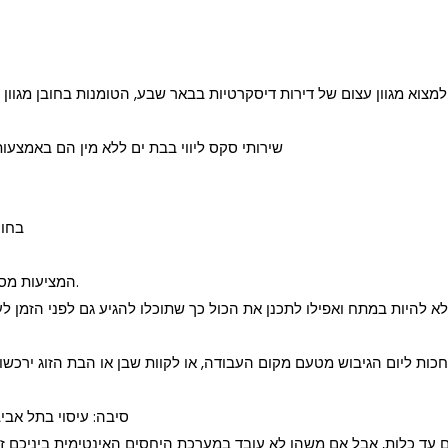
למצוא מגוון עצום של דירות דיסקרטיות בבאר שבע, הטומנות בחובן מגוון יפ
שירותי סקס ליווי בבת ים ללא מין הם באמצעות
בחור
המציעות מסאג’ מפנק עם שמנים ארומטיים ונרות ריחניים.
 להיות במתח ואפילו לתכנן את הכול כך שתוכלו להגיע גם לפני הזמן לע
ת ליום הגיבוש מטעם מקום העבודה, או לקוות שבן או הבת הזוג ירכשו לכ
סיבה: עיסוי בתל אבי
עד כלות, אבל אם משהו לא עובד במערכת היחסים האינטימית ביניכם זה