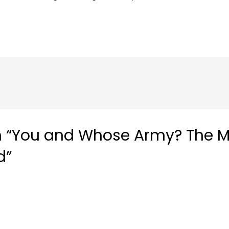
 “You and Whose Army? The Ma
d”