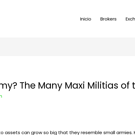
Inicio
Brokers
Exc
y? The Many Maxi Militias of 
n
 assets can grow so big that they resemble small armies. 