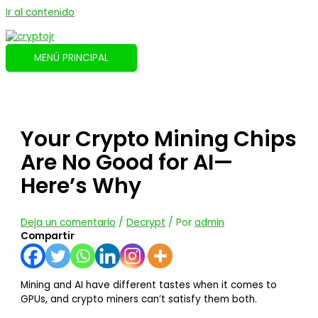
Ir al contenido
MENÚ PRINCIPAL
Your Crypto Mining Chips
Are No Good for AI—
Here’s Why
Deja un comentario
/
Decrypt
/ Por
admin
Compartir
Mining and AI have different tastes when it comes to
GPUs, and crypto miners can’t satisfy them both.