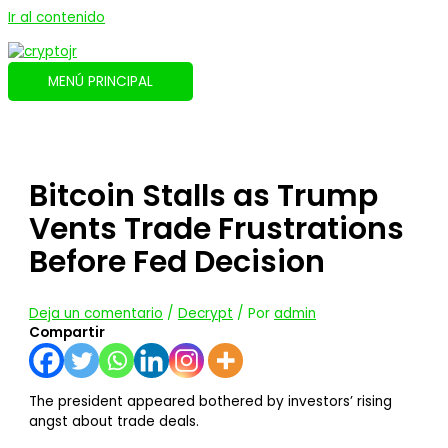
Ir al contenido
MENÚ PRINCIPAL
Bitcoin Stalls as Trump
Vents Trade Frustrations
Before Fed Decision
Deja un comentario
/
Decrypt
/ Por
admin
Compartir
The president appeared bothered by investors’ rising
angst about trade deals.