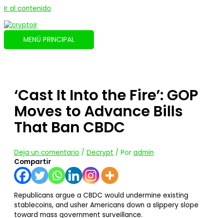
Ir al contenido
MENÚ PRINCIPAL
‘Cast It Into the Fire’: GOP
Moves to Advance Bills
That Ban CBDC
Deja un comentario
/
Decrypt
/ Por
admin
Compartir
Republicans argue a CBDC would undermine existing
stablecoins, and usher Americans down a slippery slope
toward mass government surveillance.