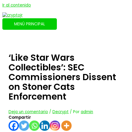
Ir al contenido
MENÚ PRINCIPAL
‘Like Star Wars
Collectibles’: SEC
Commissioners Dissent
on Stoner Cats
Enforcement
Deja un comentario
/
Decrypt
/ Por
admin
Compartir