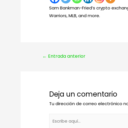
Sam Bankman-Fried’s crypto exchange
Warriors, MLB, and more.
Navegación
←
Entrada anterior
de
entradas
Deja un comentario
Tu dirección de correo electrónico n
Escribe
aquí...