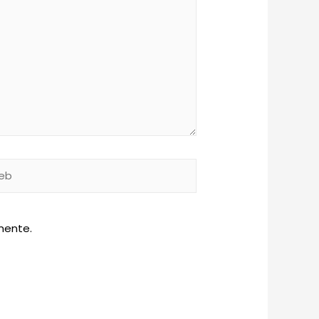
b
mente.