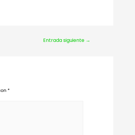
Entrada siguiente
→
 con
*