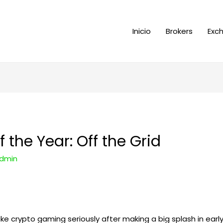
Inicio
Brokers
Exc
the Year: Off the Grid
dmin
ake crypto gaming seriously after making a big splash in early