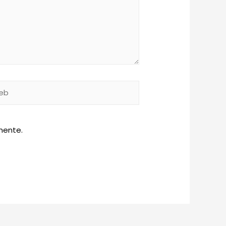
b
mente.