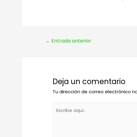
Navegación
←
Entrada anterior
de
entradas
Deja un comentario
Tu dirección de correo electrónico n
Escribe
aquí...