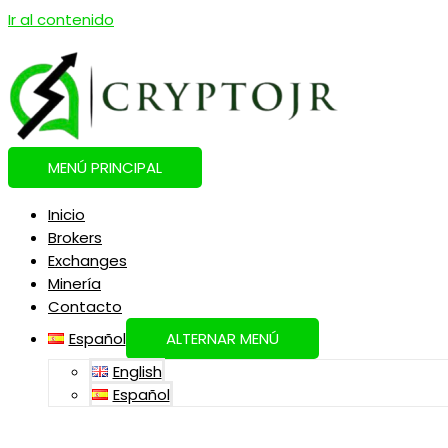
Ir al contenido
MENÚ PRINCIPAL
Inicio
Brokers
Exchanges
Minería
Contacto
Español
ALTERNAR MENÚ
English
Español