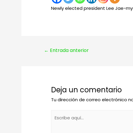
Newly elected president Lee Jae-myun
Navegación
←
Entrada anterior
de
entradas
Deja un comentario
Tu dirección de correo electrónico n
Escribe
aquí...