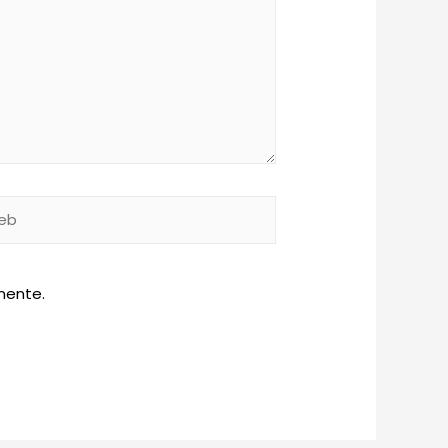
b
mente.