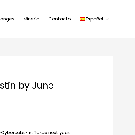
hanges
Minería
Contacto
Español
ustin by June
s «Cybercabs» in Texas next year.