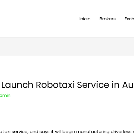
Inicio
Brokers
Exc
o Launch Robotaxi Service in A
dmin
obotaxi service, and says it will begin manufacturing driverles