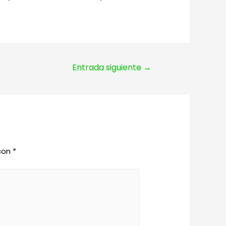
Entrada siguiente
→
 con
*