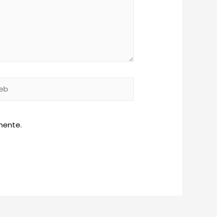
b
mente.