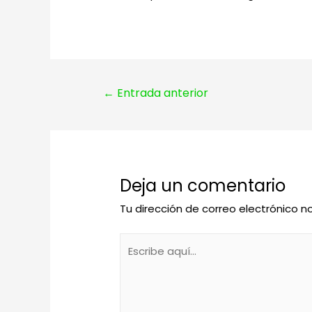
Navegación
←
Entrada anterior
de
entradas
Deja un comentario
Tu dirección de correo electrónico n
Escribe
aquí...