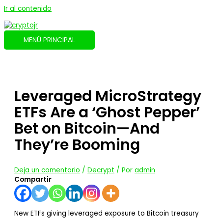
Ir al contenido
MENÚ PRINCIPAL
Leveraged MicroStrategy
ETFs Are a ‘Ghost Pepper’
Bet on Bitcoin—And
They’re Booming
Deja un comentario
/
Decrypt
/ Por
admin
Compartir
New ETFs giving leveraged exposure to Bitcoin treasury